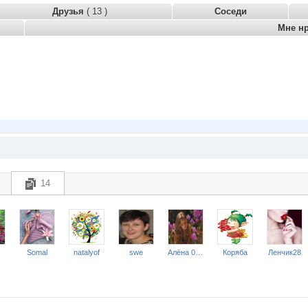
Друзья
( 13 )
Соседи
Мне н
14
Somal
natalyof
swe
Алёна 00602
Коряба
Ленчик28