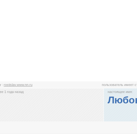
y
:
rostislav.www.nn.ru
пользователь имеет 
е 1 года назад
настоящее имя:
Любо