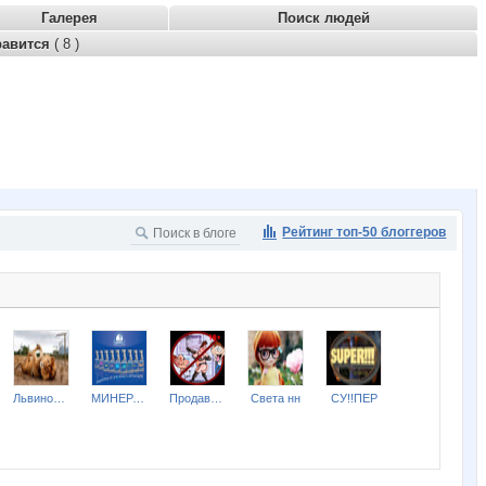
Галерея
Поиск людей
равится
( 8 )
Рейтинг топ-50 блоггеров
Львиное_СЕРДЦЕ
МИНЕРАЛ НН 89040449888
Продавщица из Секс-шопа
Света нн
СУ!!ПЕР