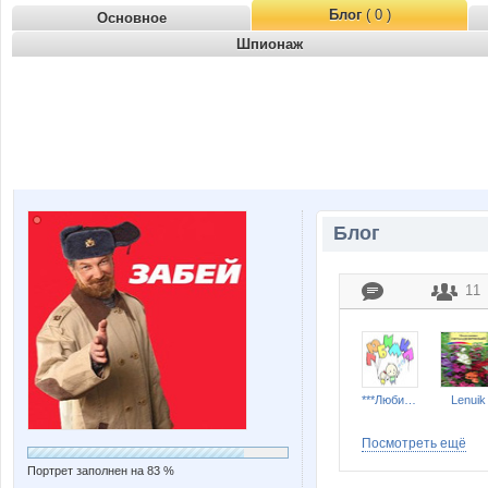
Блог
( 0 )
Основное
Шпионаж
Блог
11
***Любимка***
Lenuik
Посмотреть ещё
Портрет заполнен на 83 %