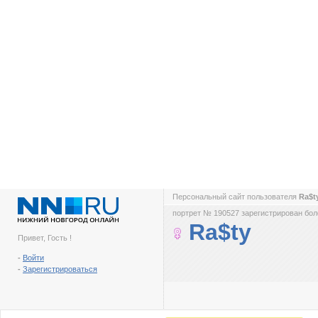
Персональный сайт пользователя
Ra$t
портрет № 190527 зарегистрирован боле
Ra$ty
Привет, Гость !
-
Войти
-
Зарегистрироваться