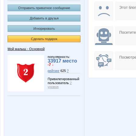
Тави Тум
Этот блог
Отправить приватное сообщение
Добавить в друзья
Игнорировать
Посетит
Сделать подарок
Мой малыш - Основной
популярность:
Посмотре
33917 место
-7 ↓
рейтинг
625
?
Привилегированный
пользователь
2
уровня