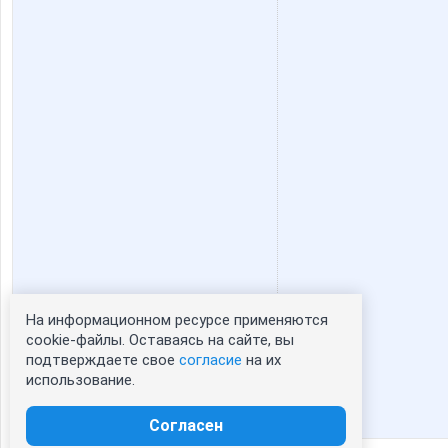
На информационном ресурсе применяются
Статистика портрета:
cookie-файлы. Оставаясь на сайте, вы
подтверждаете свое
согласие
на их
сейчас просматривают портрет - 0
использование.
зарегистрированные пользователи
посетившие портрет за 7 дней - 0
Согласен